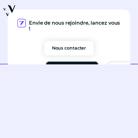
Envie de nous rejoindre, lancez vous
!
Nous contacter
Devenir porté(e)
Seven est une entreprise de portage salarial spécialisée en IT
et adhérente du PEPS. Fort d'une équipe expérimentée, nous